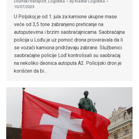
Drumski transport
,
Logistika
By
Klaster Logistika
10/07/2023
U Poljskoj je od 1. jula za kamione ukupne mase
veće od 3,5 tone zabranjeno preticanje na
autoputevima i brzim saobraćajnicama. Saobraćajna
policija u Lođu je uz pomoć drona proveravala da li
se vozači kamiona pridržavaju zabrane. Službenici
saobraćajne policije Lođ kontrolisali su saobraćaj
na nekoliko deonica autoputa A2. Policijski dron je
korišćen da bi…