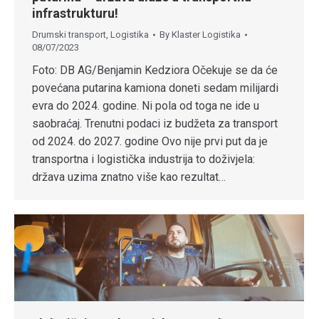
infrastrukturu!
Drumski transport
,
Logistika
By
Klaster Logistika
08/07/2023
Foto: DB AG/Benjamin Kedziora Očekuje se da će
povećana putarina kamiona doneti sedam milijardi
evra do 2024. godine. Ni pola od toga ne ide u
saobraćaj. Trenutni podaci iz budžeta za transport
od 2024. do 2027. godine Ovo nije prvi put da je
transportna i logistička industrija to doživjela:
država uzima znatno više kao rezultat…