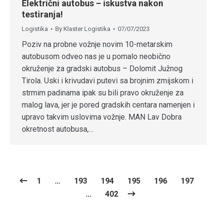
Električni autobus – iskustva nakon
testiranja!
Logistika
By
Klaster Logistika
07/07/2023
Poziv na probne vožnje novim 10-metarskim
autobusom odveo nas je u pomalo neobično
okruženje za gradski autobus – Dolomit Južnog
Tirola. Uski i krivudavi putevi sa brojnim zmijskom i
strmim padinama ipak su bili pravo okruženje za
malog lava, jer je pored gradskih centara namenjen i
upravo takvim uslovima vožnje. MAN Lav Dobra
okretnost autobusa,…
1
…
193
194
195
196
197
…
402