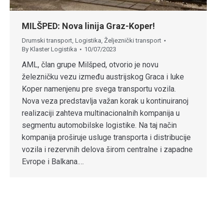
MILŠPED: Nova linija Graz-Koper!
Drumski transport
,
Logistika
,
Željeznički transport
By
Klaster Logistika
10/07/2023
AML, član grupe Milšped, otvorio je novu
železničku vezu između austrijskog Graca i luke
Koper namenjenu pre svega transportu vozila.
Nova veza predstavlja važan korak u kontinuiranoj
realizaciji zahteva multinacionalnih kompanija u
segmentu automobilske logistike. Na taj način
kompanija proširuje usluge transporta i distribucije
vozila i rezervnih delova širom centralne i zapadne
Evrope i Balkana.…