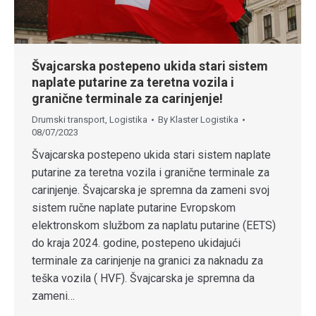
Švajcarska postepeno ukida stari sistem
naplate putarine za teretna vozila i
granične terminale za carinjenje!
Drumski transport
,
Logistika
By
Klaster Logistika
08/07/2023
Švajcarska postepeno ukida stari sistem naplate
putarine za teretna vozila i granične terminale za
carinjenje. Švajcarska je spremna da zameni svoj
sistem ručne naplate putarine Evropskom
elektronskom službom za naplatu putarine (EETS)
do kraja 2024. godine, postepeno ukidajući
terminale za carinjenje na granici za naknadu za
teška vozila ( HVF). Švajcarska je spremna da
zameni…