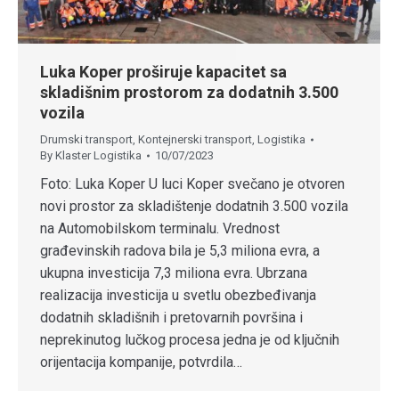
Luka Koper proširuje kapacitet sa
skladišnim prostorom za dodatnih 3.500
vozila
Drumski transport
,
Kontejnerski transport
,
Logistika
By
Klaster Logistika
10/07/2023
Foto: Luka Koper U luci Koper svečano je otvoren
novi prostor za skladištenje dodatnih 3.500 vozila
na Automobilskom terminalu. Vrednost
građevinskih radova bila je 5,3 miliona evra, a
ukupna investicija 7,3 miliona evra. Ubrzana
realizacija investicija u svetlu obezbeđivanja
dodatnih skladišnih i pretovarnih površina i
neprekinutog lučkog procesa jedna je od ključnih
orijentacija kompanije, potvrdila…