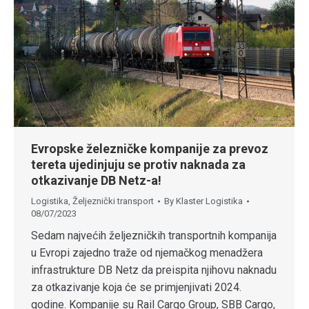
Evropske železničke kompanije za prevoz
tereta ujedinjuju se protiv naknada za
otkazivanje DB Netz-a!
Logistika
,
Željeznički transport
By
Klaster Logistika
08/07/2023
Sedam najvećih željezničkih transportnih kompanija
u Evropi zajedno traže od njemačkog menadžera
infrastrukture DB Netz da preispita njihovu naknadu
za otkazivanje koja će se primjenjivati 2024.
godine. Kompanije su Rail Cargo Group, SBB Cargo,