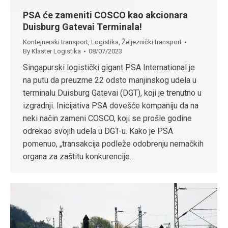
PSA će zameniti COSCO kao akcionara
Duisburg Gatevai Terminala!
Kontejnerski transport
,
Logistika
,
Željeznički transport
By
Klaster Logistika
08/07/2023
Singapurski logistički gigant PSA International je
na putu da preuzme 22 odsto manjinskog udela u
terminalu Duisburg Gatevai (DGT), koji je trenutno u
izgradnji. Inicijativa PSA dovešće kompaniju da na
neki način zameni COSCO, koji se prošle godine
odrekao svojih udela u DGT-u. Kako je PSA
pomenuo, „transakcija podleže odobrenju nemačkih
organa za zaštitu konkurencije…