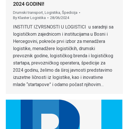
2024 GODINI!
Drumski transport
,
Logistika
,
Špedicija
By
Klaster Logistika
28/06/2024
INSTITUT IZVRSNOSTI U LOGISTICI u saradnji sa
logističkom zajednicom i institucijama u Bosni i
Hercegovini, pokreće prvi izbor za menadžera
logistike, menadžere logističkih, drumski
prevoznik godine, logističkog brenda i logističkog
startapa, prevozničkog operatera, špedicije za
2024 godinu, želimo da široj javnosti predstavimo
izuzetne ličnosti iz logistike, kao i inovativne
mlade “startapove” i odamo počast njihovim…