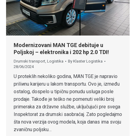
Modernizovani MAN TGE debituje u
Poljskoj – elektronika i 202 hp 2.0 TDI!
Drumski transport
,
Logistika
By
Klaster Logistika
28/06/2024
U proteklih nekoliko godina, MAN TGE je napravio
priliиnu karijeru u lakom transportu. Ovo je, između
ostalog, dospelo u tipičnu ponudu usluga posle
prodaje. Takođe je teško ne pomenuti veliki broj
primeraka za državne službe, uključujući pre svega
Inspektorat za drumski saobraćaj. Zato pogledajmo
šta nova verzija ovog modela, koja danas ima svoju
zvaničnu poljsku…