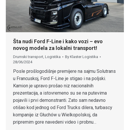
Šta nudi Ford F-Line i kako vozi – evo
novog modela za lokalni transport!
Drumski transport
,
Logistika
By
Klaster Logistika
28/06/2024
Posle prošlogodišnje premijere na sajmu Solutrans
u Francuskoj, Ford F-Line je stigao i na poljski.
Kamion je upravo prošao niz nacionalnih
prezentacija, a istovremeno su se na putevima
pojavili i prvi demonstranti. Zato sam nedavno
otišao kod jednog od Ford Trucks dilera, turbascy
kompanije iz Głuchów u Wielkopolskoj, da
pripremim gore navedeni video i probnu…