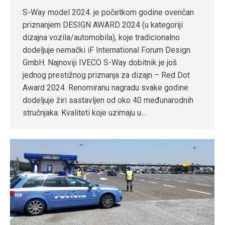
S-Way model 2024. je početkom godine ovenčan
priznanjem DESIGN AWARD 2024 (u kategoriji
dizajna vozila/automobila), koje tradicionalno
dodeljuje nemački iF International Forum Design
GmbH. Najnoviji IVECO S-Way dobitnik je još
jednog prestižnog priznanja za dizajn – Red Dot
Award 2024. Renomiranu nagradu svake godine
dodeljuje žiri sastavljen od oko 40 međunarodnih
stručnjaka. Kvaliteti koje uzimaju u…