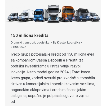
150 miliona kredita
Drumski transport
,
Logistika
By
Klaster Logistika
24/06/2024
Iveco Grupa potpisala je kredit od 150 miliona evra
sa kompanijom Cassa Depositi e Prestiti za
podršku investicijama u istraživanje, razvoj i
inovacije. iveco model godina 2024 | Foto: Iveco
Iveco grupa, vodeći svetski proizvođač automobila
aktivan u komercijalnim i specijalizovanim vozilima,
pogonskim sklopovima i srodnim finansijskim
uslugama, uspešno je potpisala ugovor o zajmu
od…