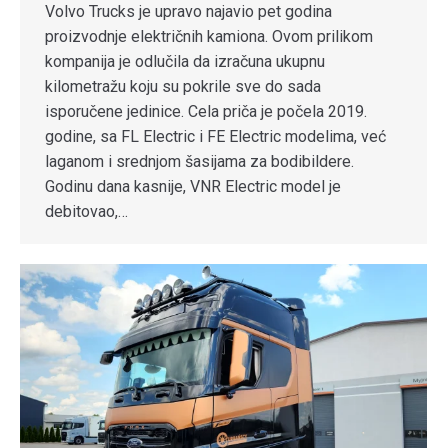
Volvo Trucks je upravo najavio pet godina
proizvodnje električnih kamiona. Ovom prilikom
kompanija je odlučila da izračuna ukupnu
kilometražu koju su pokrile sve do sada
isporučene jedinice. Cela priča je počela 2019.
godine, sa FL Electric i FE Electric modelima, već
laganom i srednjom šasijama za bodibildere.
Godinu dana kasnije, VNR Electric model je
debitovao,…