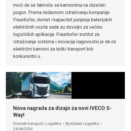
moći da se takmiče sa kamionima na dizelski
pogon. Prema nedavnom istraživanju kompanije
Fraunhofer, domet i kapacitet punjenja baterijskih
električnih vozila sada su dovoljni za većinu
logističkih aplikacija. Fraunhofer institut za
istraživanje sistema i inovacija nagovestio je da će
električni kamioni za teški transport biti
konkurentni u…
Nova nagrada za dizajn za novi IVECO S-
Way!
Drumski transport
,
Logistika
By
Klaster Logistika
24/06/2024