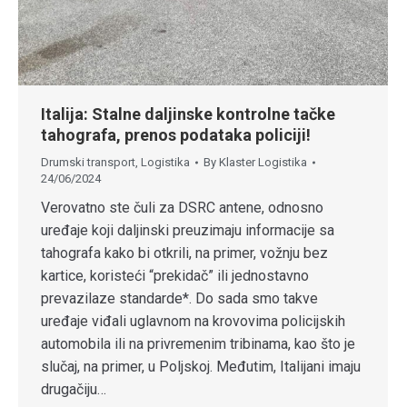
Italija: Stalne daljinske kontrolne tačke
tahografa, prenos podataka policiji!
Drumski transport
,
Logistika
By
Klaster Logistika
24/06/2024
Verovatno ste čuli za DSRC antene, odnosno
uređaje koji daljinski preuzimaju informacije sa
tahografa kako bi otkrili, na primer, vožnju bez
kartice, koristeći “prekidač” ili jednostavno
prevazilaze standarde*. Do sada smo takve
uređaje viđali uglavnom na krovovima policijskih
automobila ili na privremenim tribinama, kao što je
slučaj, na primer, u Poljskoj. Međutim, Italijani imaju
drugačiju…