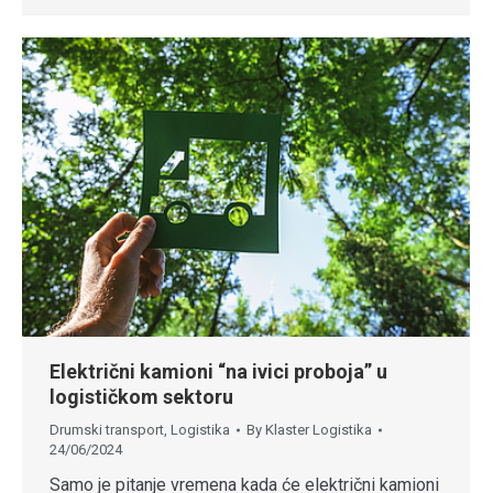
Električni kamioni “na ivici proboja” u
logističkom sektoru
Drumski transport
,
Logistika
By
Klaster Logistika
24/06/2024
Samo je pitanje vremena kada će električni kamioni