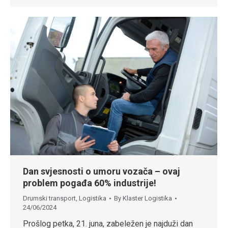
Dan svjesnosti o umoru vozača – ovaj
problem pogađa 60% industrije!
Drumski transport
,
Logistika
By
Klaster Logistika
24/06/2024
Prošlog petka, 21. juna, zabeležen je najduži dan