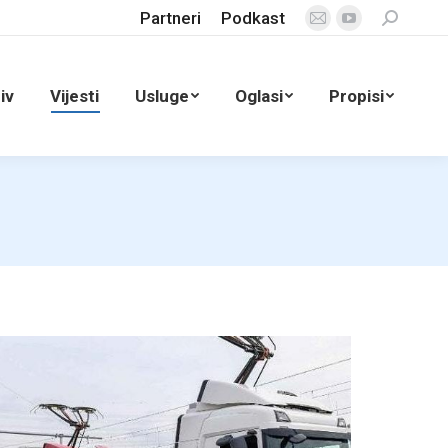
Partneri
Podkast
Search:
Mail
YouTube
page
page
opens
opens
iv
Vijesti
Usluge
Oglasi
Propisi
in
in
new
new
window
window