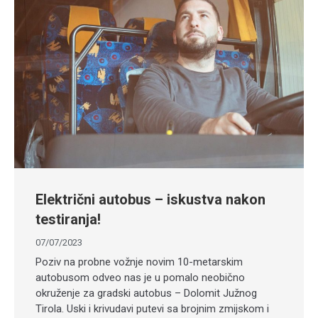
Električni autobus – iskustva nakon
testiranja!
07/07/2023
Poziv na probne vožnje novim 10-metarskim
autobusom odveo nas je u pomalo neobično
okruženje za gradski autobus – Dolomit Južnog
Tirola. Uski i krivudavi putevi sa brojnim zmijskom i