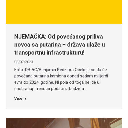
NJEMAČKA: Od povećanog priliva
novca sa putarina – država ulaže u
transportnu infrastrukturu!
08/07/2023
Foto: DB AG/Benjamin Kedziora Očekuje se da će
povećana putarina kamiona doneti sedam milijardi
evra do 2024. godine. Ni pola od toga ne ide u
saobraćaj. Trenutni podaci iz budžeta…
Više