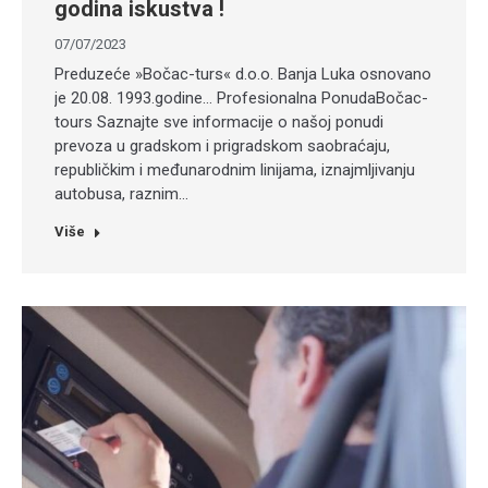
godina iskustva !
07/07/2023
Preduzeće »Bočac-turs« d.o.o. Banja Luka osnovano
je 20.08. 1993.godine… Profesionalna PonudaBočac-
tours Saznajte sve informacije o našoj ponudi
prevoza u gradskom i prigradskom saobraćaju,
republičkim i međunarodnim linijama, iznajmljivanju
autobusa, raznim…
Više