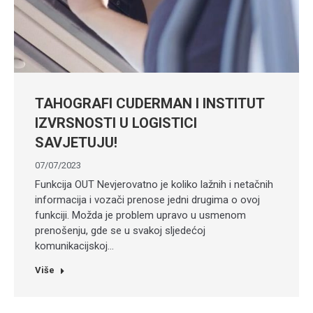
TAHOGRAFI CUDERMAN I INSTITUT
IZVRSNOSTI U LOGISTICI
SAVJETUJU!
07/07/2023
Funkcija OUT Nevjerovatno je koliko lažnih i netačnih
informacija i vozači prenose jedni drugima o ovoj
funkciji. Možda je problem upravo u usmenom
prenošenju, gde se u svakoj sljedećoj
komunikacijskoj…
Više