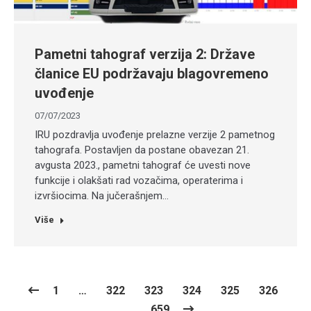
Pametni tahograf verzija 2: Države
članice EU podržavaju blagovremeno
uvođenje
07/07/2023
IRU pozdravlja uvođenje prelazne verzije 2 pametnog
tahografa. Postavljen da postane obavezan 21.
avgusta 2023., pametni tahograf će uvesti nove
funkcije i olakšati rad vozačima, operaterima i
izvršiocima. Na jučerašnjem…
Više
1
…
322
323
324
325
326
…
659