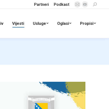
Partneri
Podkast
Search:
Mail
YouTube
page
page
opens
opens
iv
Vijesti
Usluge
Oglasi
Propisi
in
in
new
new
window
window