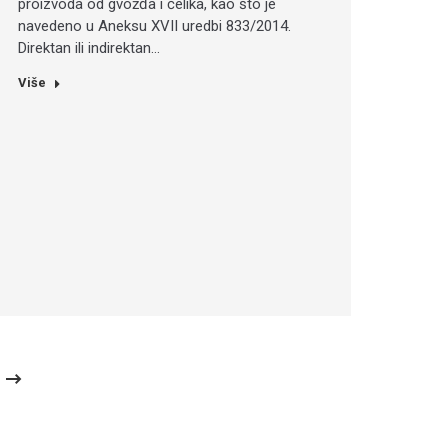
proizvoda od gvožđa i čelika, kao što je
navedeno u Aneksu XVII uredbi 833/2014.
Direktan ili indirektan…
Više