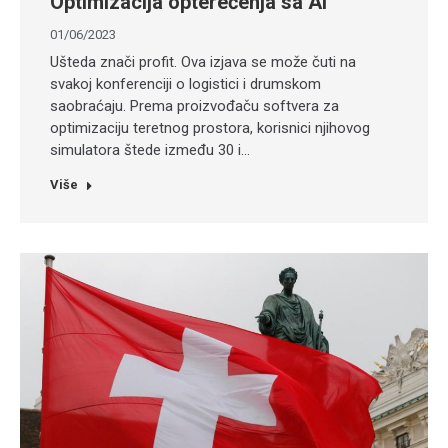
Optimizacija opterećenja sa AI
01/06/2023
Ušteda znači profit. Ova izjava se može čuti na
svakoj konferenciji o logistici i drumskom
saobraćaju. Prema proizvođaču softvera za
optimizaciju teretnog prostora, korisnici njihovog
simulatora štede između 30 i…
Više