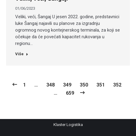
01/06/2023
Veliki, veći, Šangaj U jesen 2022. godine, predstavnici
luke Šangaj najavili su planove za izgradnju
ogromnog novog kontejnerskog terminala, za koji se
očekuje da će povećati kapacitet rukovanja u
regionu…
Više
1
…
348
349
350
351
352
…
659
Klaster Logistika