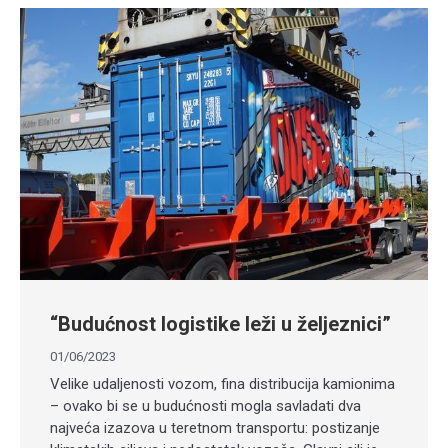
“Budućnost logistike leži u željeznici”
01/06/2023
Velike udaljenosti vozom, fina distribucija kamionima
– ovako bi se u budućnosti mogla savladati dva
najveća izazova u teretnom transportu: postizanje