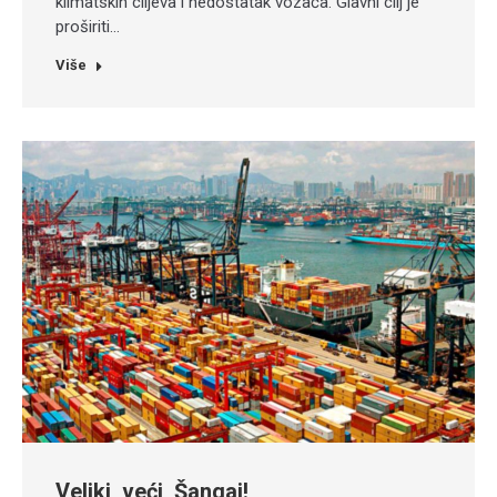
klimatskih ciljeva i nedostatak vozača. Glavni cilj je
proširiti…
Više
Veliki, veći, Šangaj!