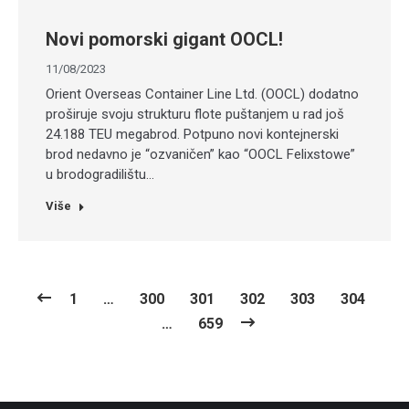
Novi pomorski gigant OOCL!
11/08/2023
Orient Overseas Container Line Ltd. (OOCL) dodatno
proširuje svoju strukturu flote puštanjem u rad još
24.188 TEU megabrod. Potpuno novi kontejnerski
brod nedavno je “ozvaničen” kao “OOCL Felixstowe”
u brodogradilištu…
Više
1
…
300
301
302
303
304
…
659