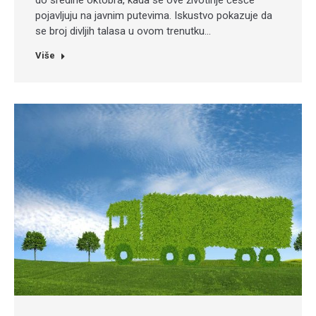
do sredine oktobra, kada se ove životinje češće
pojavljuju na javnim putevima. Iskustvo pokazuje da
se broj divljih talasa u ovom trenutku…
Više