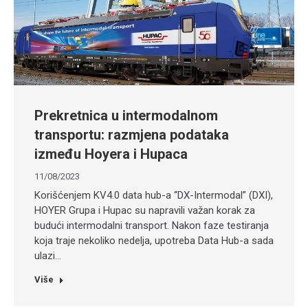
Prekretnica u intermodalnom
transportu: razmjena podataka
između Hoyera i Hupaca
11/08/2023
Korišćenjem KV4.0 data hub-a “DX-Intermodal” (DXI),
HOYER Grupa i Hupac su napravili važan korak za
budući intermodalni transport. Nakon faze testiranja
koja traje nekoliko nedelja, upotreba Data Hub-a sada
ulazi…
Više