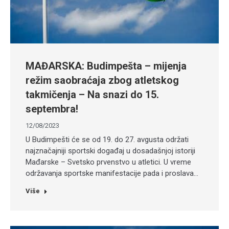
MAĐARSKA: Budimpešta – mijenja
režim saobraćaja zbog atletskog
takmičenja – Na snazi do 15.
septembra!
12/08/2023
U Budimpešti će se od 19. do 27. avgusta održati
najznačajniji sportski događaj u dosadašnjoj istoriji
Mađarske – Svetsko prvenstvo u atletici. U vreme
održavanja sportske manifestacije pada i proslava…
Više