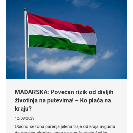
MAĐARSKA: Povećan rizik od divljih
životinja na putevima! – Ko plaća na
kraju?
12/08/2023
Obično sezona parenja jelena traje od kraja avgusta