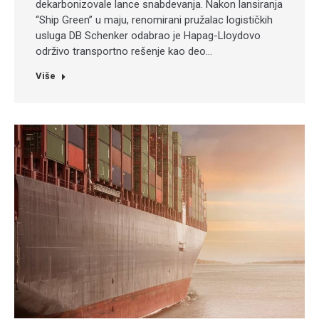
dekarbonizovale lance snabdevanja. Nakon lansiranja
“Ship Green” u maju, renomirani pružalac logističkih
usluga DB Schenker odabrao je Hapag-Lloydovo
održivo transportno rešenje kao deo…
Više