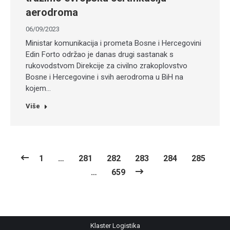
aerodroma
06/09/2023
Ministar komunikacija i prometa Bosne i Hercegovini
Edin Forto održao je danas drugi sastanak s
rukovodstvom Direkcije za civilno zrakoplovstvo
Bosne i Hercegovine i svih aerodroma u BiH na
kojem…
Više
1
…
281
282
283
284
285
…
659
Klaster Logistika