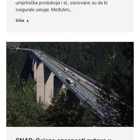
umjetnička produkcija i sl., osnovane su da bi
osigurale usluge. Međutim,…
Više