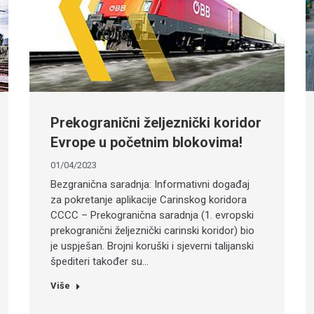
Prekogranični željeznički koridor
Evrope u početnim blokovima!
01/04/2023
Bezgranična saradnja: Informativni događaj
za pokretanje aplikacije Carinskog koridora
CCCC – Prekogranična saradnja (1. evropski
prekogranični željeznički carinski koridor) bio
je uspješan. Brojni koruški i sjeverni talijanski
špediteri također su…
Više