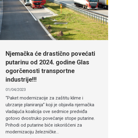
Njemačka će drastično povećati
putarinu od 2024. godine Glas
ogorčenosti transportne
industrije!!!
01/04/2023
“Paket modernizacije za zaštitu klime i
ubrzanje planiranja” koji je objavila njemačka
vladajuća koalicija ove sedmice predviđa
gotovo dvostruko povećanje stope putarine.
Prihodi od putarine biće iskorišćeni za
modernizaciju železničke…