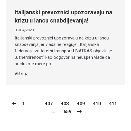
Italijanski prevoznici upozoravaju na
krizu u lancu snabdijevanja!
03/04/2023
Italijanski prevoznici upozoravaju na krizu u lancu
snabdevanja jer vlada ne reaguje. Italijanska
federacija za teretni transport UNATRAS objavila je
„uznemirenost“ kao odgovor na neuspeh vlade da
preduzme mere po…
Više
1
…
407
408
409
410
411
…
659