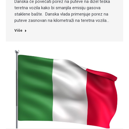
Danska će povećati porez na puteve na dizel teška
teretna vozila kako bi smanjila emisiju gasova
staklene bašte. Danska vlada primenjuje porez na
puteve zasnovan na kilometraži na teretna vozila…
Više