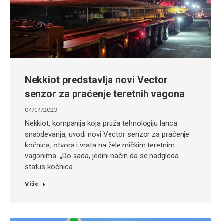
Nekkiot predstavlja novi Vector
senzor za praćenje teretnih vagona
04/04/2023
Nekkiot, kompanija koja pruža tehnologiju lanca
snabdevanja, uvodi novi Vector senzor za praćenje
kočnica, otvora i vrata na železničkim teretnim
vagonima. „Do sada, jedini način da se nadgleda
status kočnica…
Više