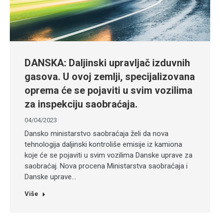
DANSKA: Daljinski upravljač izduvnih
gasova. U ovoj zemlji, specijalizovana
oprema će se pojaviti u svim vozilima
za inspekciju saobraćaja.
04/04/2023
Dansko ministarstvo saobraćaja želi da nova
tehnologija daljinski kontroliše emisije iz kamiona
koje će se pojaviti u svim vozilima Danske uprave za
saobraćaj. Nova procena Ministarstva saobraćaja i
Danske uprave…
Više