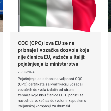
CQC (CPC) izva EU se ne
priznaje i vozačka dozvola koja
nije članica EU, važeća u Italiji:
pojašnjenja iz ministarstva
29/05/2024
Pojašnjenje se odnosi na valjanost CQC
(CPC) certifikata za kvalifikaciju vozača i
vozačkih dozvola izdatih od strane
zemalja koje nisu članice EU. U poruci se
navodi da vozač sa dozvolom, zaposlen u
italijanskoj kompaniji za drumski…