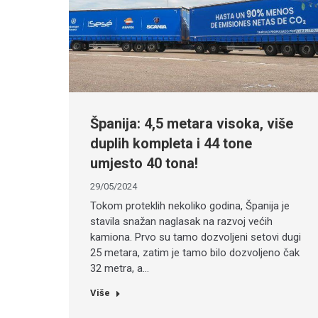
Španija: 4,5 metara visoka, više
duplih kompleta i 44 tone
umjesto 40 tona!
29/05/2024
Tokom proteklih nekoliko godina, Španija je
stavila snažan naglasak na razvoj većih
kamiona. Prvo su tamo dozvoljeni setovi dugi
25 metara, zatim je tamo bilo dozvoljeno čak
32 metra, a…
Više