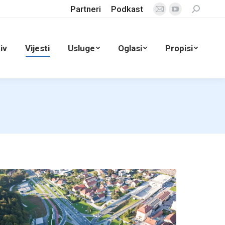
Partneri
Podkast
Search:
Mail
YouTube
page
page
opens
opens
iv
Vijesti
Usluge
Oglasi
Propisi
in
in
new
new
window
window