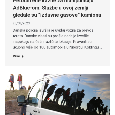
Petocifrene kazne za manipulaciju
AdBlue-om. Službe u ovoj zemlji
gledale su “izduvne gasove” kamiona
23/03/2023
Danska policija izvršila je uviđaj vozila za prevoz
tereta. Danske vlasti su prošle nedelje izvršile
inspekciju na četiri različite lokacije. Proverili su
ukupno više od 100 automobila u Niborgu, Koldingu,…
Više