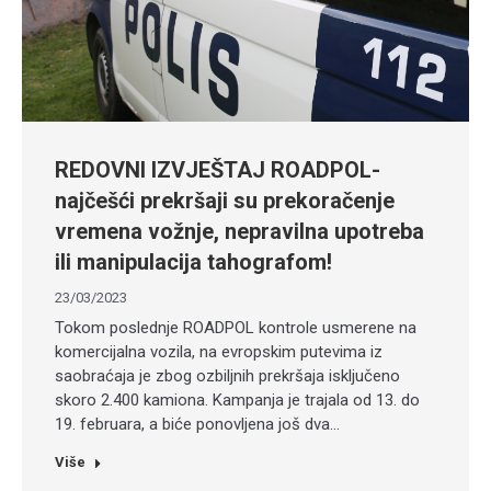
REDOVNI IZVJEŠTAJ ROADPOL-
najčešći prekršaji su prekoračenje
vremena vožnje, nepravilna upotreba
ili manipulacija tahografom!
23/03/2023
Tokom poslednje ROADPOL kontrole usmerene na
komercijalna vozila, na evropskim putevima iz
saobraćaja je zbog ozbiljnih prekršaja isključeno
skoro 2.400 kamiona. Kampanja je trajala od 13. do
19. februara, a biće ponovljena još dva…
Više