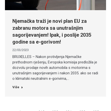
Njemačka traži je novi plan EU za
zabranu motora sa unutrašnjim
sagorijevanjem! Ipak, i poslije 2035
godine sa e-gorivom!
22/03/2023
BRUXELLES – Nakon protivljenja Njemačke
prethodnom rješenju, Evropska komisija predložila je
dozvolu prodaje novih automobila s motorima s
unutrašnjim sagorijevanjem i nakon 2035. ako se radi
o klimatski neutralnim e-gorivima,…
Više