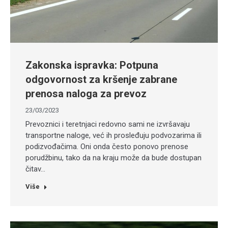
Zakonska ispravka: Potpuna
odgovornost za kršenje zabrane
prenosa naloga za prevoz
23/03/2023
Prevoznici i teretnjaci redovno sami ne izvršavaju
transportne naloge, već ih prosleđuju podvozarima ili
podizvođačima. Oni onda često ponovo prenose
porudžbinu, tako da na kraju može da bude dostupan
čitav…
Više