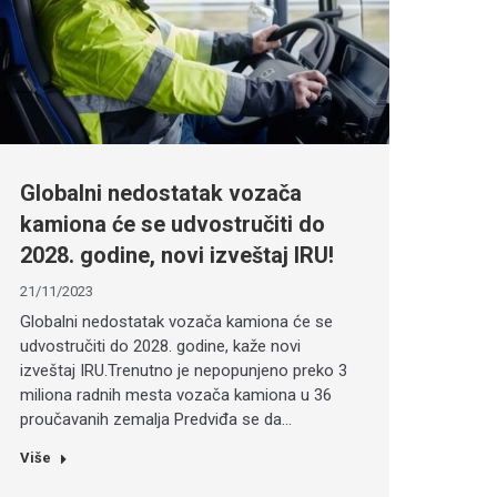
Globalni nedostatak vozača
kamiona će se udvostručiti do
2028. godine, novi izveštaj IRU!
21/11/2023
Globalni nedostatak vozača kamiona će se
udvostručiti do 2028. godine, kaže novi
izveštaj IRU.Trenutno je nepopunjeno preko 3
miliona radnih mesta vozača kamiona u 36
proučavanih zemalja Predviđa se da…
Više