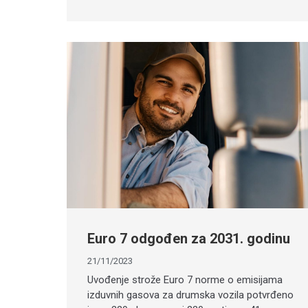
Euro 7 odgođen za 2031. godinu
21/11/2023
Uvođenje strože Euro 7 norme o emisijama
izduvnih gasova za drumska vozila potvrđeno