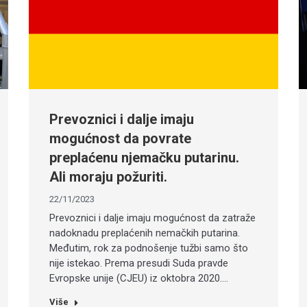
Prevoznici i dalje imaju
mogućnost da povrate
preplaćenu njemačku putarinu.
Ali moraju požuriti.
22/11/2023
Prevoznici i dalje imaju mogućnost da zatraže
nadoknadu preplaćenih nemačkih putarina.
Međutim, rok za podnošenje tužbi samo što
nije istekao. Prema presudi Suda pravde
Evropske unije (CJEU) iz oktobra 2020.…
Više