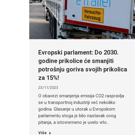
Evropski parlament: Do 2030.
godine prikolice će smanjiti
potrošnju goriva svojih prikolica
za 15%!
23/11/2023
O obavezi smanjenja emisija CO2 raspravlja
se u transportnoj industriji već nekoliko
godina. Glasanje u utorak u Evropskom
parlamentu stoga je bilo nastavak ovog
pitanja, a istovremeno je uvelo vrlo…
Više