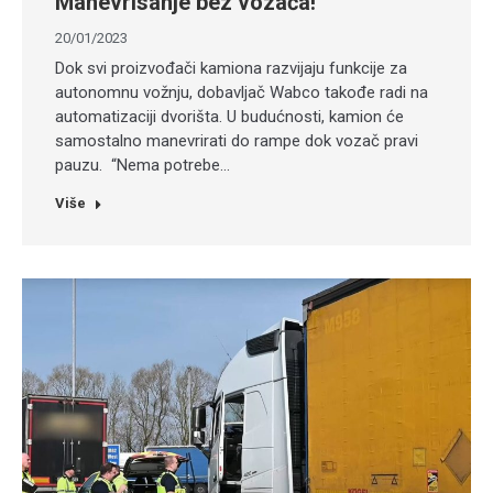
Manevrisanje bez vozača!
20/01/2023
Dok svi proizvođači kamiona razvijaju funkcije za
autonomnu vožnju, dobavljač Wabco takođe radi na
automatizaciji dvorišta. U budućnosti, kamion će
samostalno manevrirati do rampe dok vozač pravi
pauzu. “Nema potrebe…
Više