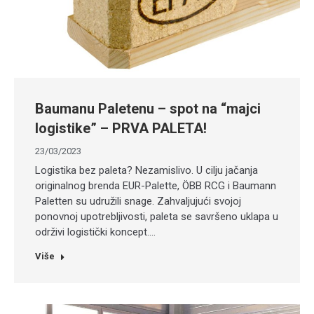
Baumanu Paletenu – spot na “majci
logistike” – PRVA PALETA!
23/03/2023
Logistika bez paleta? Nezamislivo. U cilju jačanja
originalnog brenda EUR-Palette, ÖBB RCG i Baumann
Paletten su udružili snage. Zahvaljujući svojoj
ponovnoj upotrebljivosti, paleta se savršeno uklapa u
održivi logistički koncept.…
Više