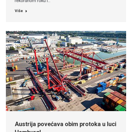
rekordnom roku i…
Više
Austrija povećava obim protoka u luci