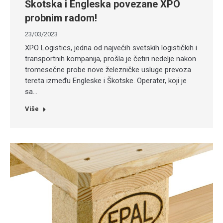
Škotska i Engleska povezane XPO
probnim radom!
23/03/2023
XPO Logistics, jedna od najvećih svetskih logističkih i
transportnih kompanija, prošla je četiri nedelje nakon
tromesečne probe nove železničke usluge prevoza
tereta između Engleske i Škotske. Operater, koji je
sa…
Više