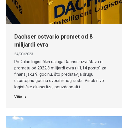
Dachser ostvario promet od 8
milijardi evra
24/03/2023
Pružalac logističkih usluga Dachser izveštava o
prometu od 2022,8 milijardi evra (+1,14 posto) za
finansijsku 9. godinu, što predstavlja drugu
uzastopnu godinu dvocifrenog rasta. Visok nivo
logističke ekspertize, pouzdanosti i…
Više