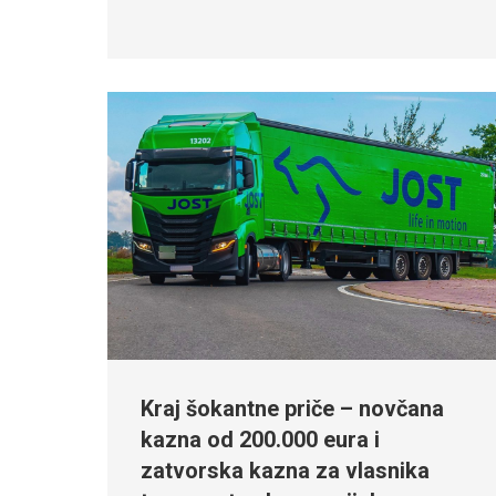
Kraj šokantne priče – novčana
kazna od 200.000 eura i
zatvorska kazna za vlasnika