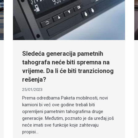
Sledeća generacija pametnih
tahografa neće biti spremna na
vrijeme. Da li će biti tranzicionog
rešenja?
25/01/2023
Prema odredbama Paketa mobilnosti, novi
kamioni bi već ove godine trebali biti
opremljeni pametnim tahografima druge
generacije. Međutim, poznato je da uređaj još
neće imati sve funkcije koje zahtevaju
propisi…