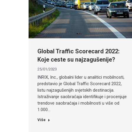
Global Traffic Scorecard 2022:
Koje ceste su najzagušenije?
25/01/2023
INRIX, Inc., globalni lider u analitici mobilnosti,
predstavio je Global Traffic Scorecard 2022,
listu najzagušenijih svjetskih destinacija.
Istraživanje saobraćaja identifikuje i procenjuje
trendove saobraćaja i mobilnosti u više od
1.000…
Više