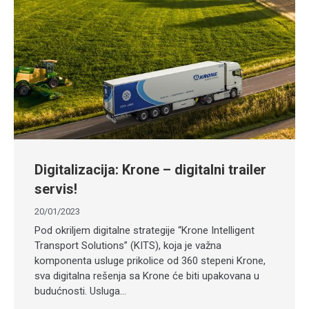
Digitalizacija: Krone – digitalni trailer
servis!
20/01/2023
Pod okriljem digitalne strategije “Krone Intelligent
Transport Solutions” (KITS), koja je važna
komponenta usluge prikolice od 360 stepeni Krone,
sva digitalna rešenja sa Krone će biti upakovana u
budućnosti. Usluga…