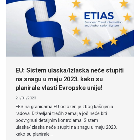
EU: Sistem ulaska/izlaska neće stupiti
na snagu u maju 2023. kako su
planirale vlasti Evropske unije!
21/01/2023
EES na granicama EU odložen je zbog kašnjenja
radova: Državljani trećih zemalja još neće biti
podvrgnuti detaljnim kontrolama. Sistem
ulaska/izlaska neće stupiti na snagu u maju 2023.
kako su planirale…