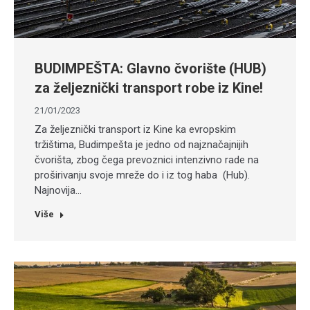
BUDIMPEŠTA: Glavno čvorište (HUB)
za željeznički transport robe iz Kine!
21/01/2023
Za željeznički transport iz Kine ka evropskim
tržištima, Budimpešta je jedno od najznačajnijih
čvorišta, zbog čega prevoznici intenzivno rade na
proširivanju svoje mreže do i iz tog haba (Hub).
Najnovija…
Više