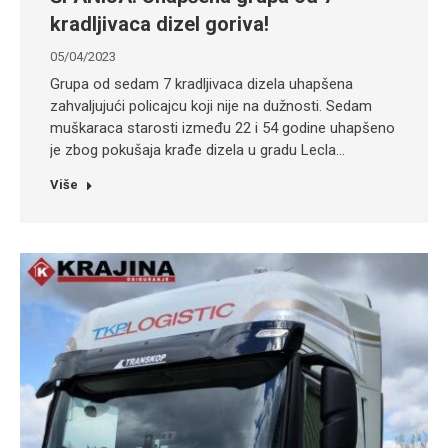
kradljivaca dizel goriva!
05/04/2023
Grupa od sedam 7 kradljivaca dizela uhapšena
zahvaljujući policajcu koji nije na dužnosti. Sedam
muškaraca starosti između 22 i 54 godine uhapšeno
je zbog pokušaja krađe dizela u gradu Lecla…
Više