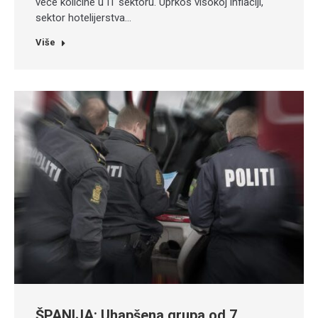
veće količine u IT sektoru. Uprkos visokoj inflaciji,
sektor hotelijerstva…
Više
ŠPANIJA: Uhapšena grupa od 7