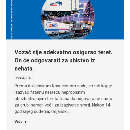
Vozač nije adekvatno osigurao teret.
On će odgovarati za ubistvo iz
nehata.
05/04/2023
Prema italijanskom Kasacionom sudu, vozač koji je
izazvao fatalnu nesreću nepropisnim
obezbeđivanjem tereta treba da odgovara ne samo
za grubi nemar, već i za izazivanje smrti. Nakon 14-
godišnjeg suđenja, talijanski…
Više