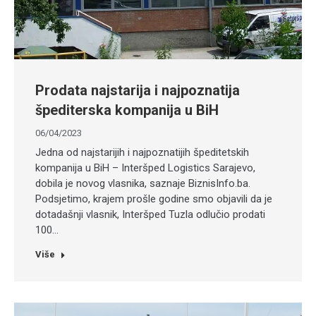
Prodata najstarija i najpoznatija
špediterska kompanija u BiH
06/04/2023
Jedna od najstarijih i najpoznatijih špeditetskih
kompanija u BiH – Interšped Logistics Sarajevo,
dobila je novog vlasnika, saznaje BiznisInfo.ba.
Podsjetimo, krajem prošle godine smo objavili da je
dotadašnji vlasnik, Interšped Tuzla odlučio prodati
100…
Više