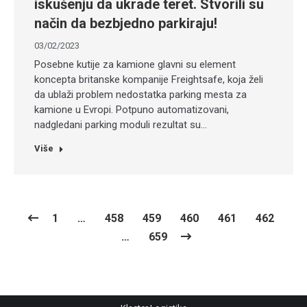
iskušenju da ukrade teret. Stvorili su
način da bezbjedno parkiraju!
03/02/2023
Posebne kutije za kamione glavni su element
koncepta britanske kompanije Freightsafe, koja želi
da ublaži problem nedostatka parking mesta za
kamione u Evropi. Potpuno automatizovani,
nadgledani parking moduli rezultat su…
Više
1
…
458
459
460
461
462
…
659