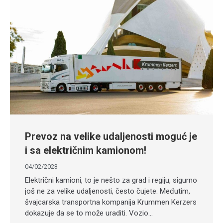
Prevoz na velike udaljenosti moguć je
i sa električnim kamionom!
04/02/2023
Električni kamioni, to je nešto za grad i regiju, sigurno
još ne za velike udaljenosti, često čujete. Međutim,
švajcarska transportna kompanija Krummen Kerzers
dokazuje da se to može uraditi. Vozio…