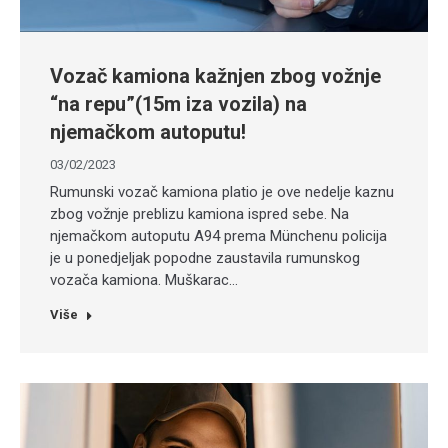
Vozač kamiona kažnjen zbog vožnje
“na repu”(15m iza vozila) na
njemačkom autoputu!
03/02/2023
Rumunski vozač kamiona platio je ove nedelje kaznu
zbog vožnje preblizu kamiona ispred sebe. Na
njemačkom autoputu A94 prema Münchenu policija
je u ponedjeljak popodne zaustavila rumunskog
vozača kamiona. Muškarac…
Više