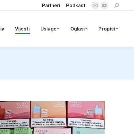
Partneri
Podkast
Search:
Mail
YouTube
page
page
opens
opens
iv
Vijesti
Usluge
Oglasi
Propisi
in
in
new
new
window
window