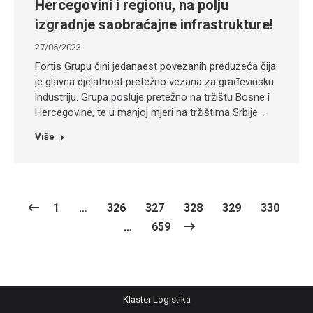
Hercegovini i regionu, na polju
izgradnje saobraćajne infrastrukture!
27/06/2023
Fortis Grupu čini jedanaest povezanih preduzeća čija
je glavna djelatnost pretežno vezana za građevinsku
industriju. Grupa posluje pretežno na tržištu Bosne i
Hercegovine, te u manjoj mjeri na tržištima Srbije…
Više
1
…
326
327
328
329
330
…
659
Klaster Logistika