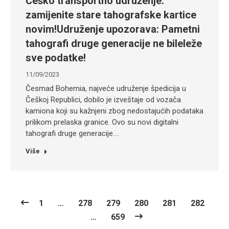
Češko transportno udruženje:
zamijenite stare tahografske kartice
novim!Udruženje upozorava: Pametni
tahografi druge generacije ne bileleže
sve podatke!
11/09/2023
Česmad Bohemia, najveće udruženje špedicija u
Češkoj Republici, dobilo je izveštaje od vozača
kamiona koji su kažnjeni zbog nedostajućih podataka
prilikom prelaska granice. Ovo su novi digitalni
tahografi druge generacije.…
Više
1
…
278
279
280
281
282
…
659