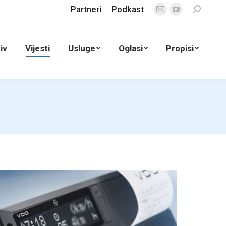
Partneri
Podkast
Search:
Mail
YouTube
page
page
opens
opens
iv
Vijesti
Usluge
Oglasi
Propisi
in
in
new
new
window
window