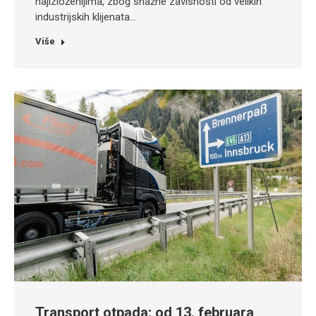
najizloženijima, zbog snažne zavisnosti od velikih
industrijskih klijenata…
Više
Transport otpada: od 13. februara