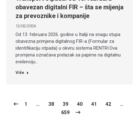
obavezan digitalni FIR – šta se mijenja
za prevoznike i kompanije
12/02/2026
Od 13. februara 2026. godine u Italiji na snagu stupa
obavezna primjena digitalnog FIR-a (Formular za
identifikaciju otpada) u okviru sistema RENTRI.Ova
promjena označava prelazak sa papirne na digitalnu
evidenciju…
Više
1
…
38
39
40
41
42
…
659