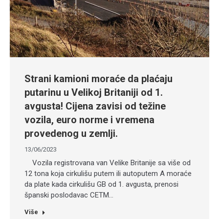
Strani kamioni moraće da plaćaju
putarinu u Velikoj Britaniji od 1.
avgusta! Cijena zavisi od težine
vozila, euro norme i vremena
provedenog u zemlji.
13/06/2023
Vozila registrovana van Velike Britanije sa više od
12 tona koja cirkulišu putem ili autoputem A moraće
da plate kada cirkulišu GB od 1. avgusta, prenosi
španski poslodavac CETM…
Više