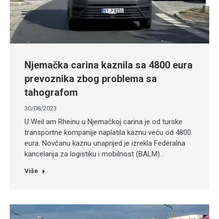
Njemačka carina kaznila sa 4800 eura
prevoznika zbog problema sa
tahografom
30/08/2023
U Weil am Rheinu u Njemačkoj carina je od turske
transportne kompanije naplatila kaznu veću od 4800
eura. Novčanu kaznu unaprijed je izrekla Federalna
kancelarija za logistiku i mobilnost (BALM)…
Više