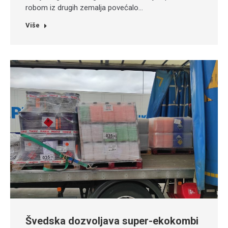
robom iz drugih zemalja povećalo…
Više
Švedska dozvoljava super-ekokombi