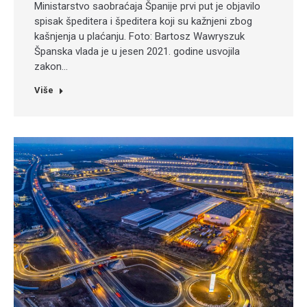
Ministarstvo saobraćaja Španije prvi put je objavilo
spisak špeditera i špeditera koji su kažnjeni zbog
kašnjenja u plaćanju. Foto: Bartosz Wawryszuk
Španska vlada je u jesen 2021. godine usvojila
zakon…
Više