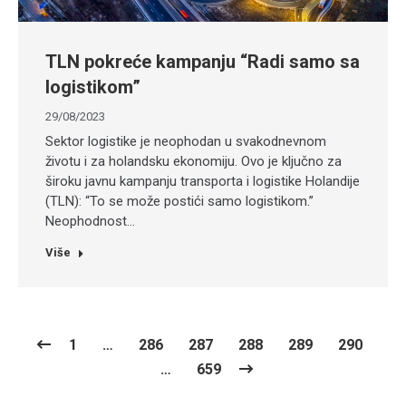
TLN pokreće kampanju “Radi samo sa
logistikom”
29/08/2023
Sektor logistike je neophodan u svakodnevnom
životu i za holandsku ekonomiju. Ovo je ključno za
široku javnu kampanju transporta i logistike Holandije
(TLN): “To se može postići samo logistikom.”
Neophodnost…
Više
1
…
286
287
288
289
290
…
659