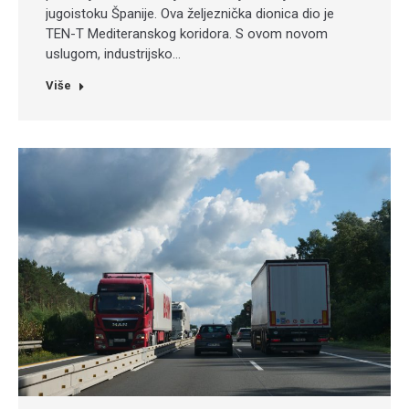
jugoistoku Španije. Ova željeznička dionica dio je
TEN-T Mediteranskog koridora. S ovom novom
uslugom, industrijsko…
Više