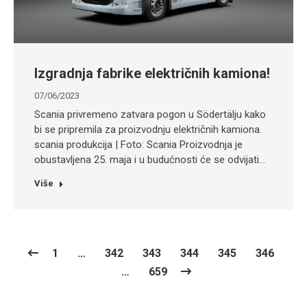
Izgradnja fabrike električnih kamiona!
07/06/2023
Scania privremeno zatvara pogon u Södertälju kako
bi se pripremila za proizvodnju električnih kamiona.
scania produkcija | Foto: Scania Proizvodnja je
obustavljena 25. maja i u budućnosti će se odvijati…
Više
1
…
342
343
344
345
346
…
659