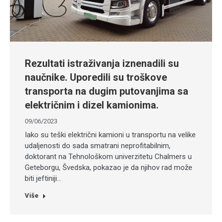
Rezultati istraživanja iznenadili su
naučnike. Uporedili su troškove
transporta na dugim putovanjima sa
električnim i dizel kamionima.
09/06/2023
Iako su teški električni kamioni u transportu na velike
udaljenosti do sada smatrani neprofitabilnim,
doktorant na Tehnološkom univerzitetu Chalmers u
Geteborgu, Švedska, pokazao je da njihov rad može
biti jeftiniji…
Više