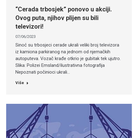
“Cerada trbosjek” ponovo u akciji.
Ovog puta, njihov plijen su bili
televizori!
07/06/2023
Sinoć su trbosjeci cerade ukrali veliki broj televizora
iz kamiona parkiranog na jednom od njemačkih
autoputeva. Vozač krađe otkrio je gubitak tek ujutro.
Slika: Polizei Emsland/ilustrativna fotografija
Nepoznati počinioci ukrali…
Više