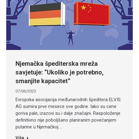
Njemačka špediterska mreža
savjetuje: “Ukoliko je potrebno,
smanjite kapacitet”
07/06/2023
Evropska asocijacija međunarodnih špeditera ELVIS
AG sumira prve mesece ove godine. Iako su cene
goriva pale, izazovi su i dalje značajni. Raspoloženje
definitivno nije poboljšano planiranim povećanjem
putarine u Njemačkoj.…
Više