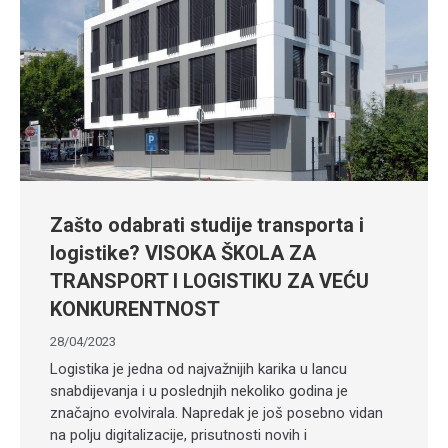
Zašto odabrati studije transporta i
logistike?​ VISOKA ŠKOLA ZA
TRANSPORT I LOGISTIKU ZA VEĆU
KONKURENTNOST
28/04/2023
Logistika je jedna od najvažnijih karika u lancu
snabdijevanja i u poslednjih nekoliko godina je
značajno evolvirala. Napredak je još posebno vidan
na polju digitalizacije, prisutnosti novih i