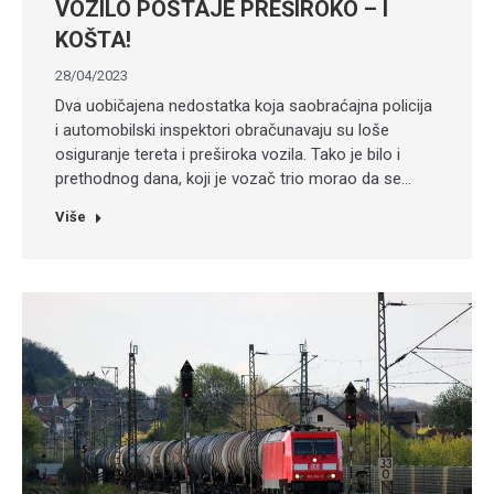
VOZILO POSTAJE PREŠIROKO – I
KOŠTA!
28/04/2023
Dva uobičajena nedostatka koja saobraćajna policija
i automobilski inspektori obračunavaju su loše
osiguranje tereta i preširoka vozila. Tako je bilo i
prethodnog dana, koji je vozač trio morao da se…
Više