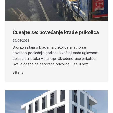
Čuvajte se: povećanje krađe prikolica
29/04/2023
Broj izveštaja o krađama prikolica znatno se
povećao poslednjih godina. Izveštaji sada uglavnom
dolaze sa istoka Holandije. Ukradeno više prikolica
Sve je češće da parkirane prikolice – sa ili bez…
Više