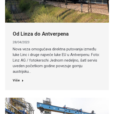
Od Linza do Antverpena
28/04/2023
Nova veza omogućava direktna putovanja između
luke Linc i druge najveće luke EU u Antverpenu. Foto:
Linz AG / fotokerschi Jednom nedeljno, šatl servis
uveden početkom godine povezuje gornju
austrijsku…
Više