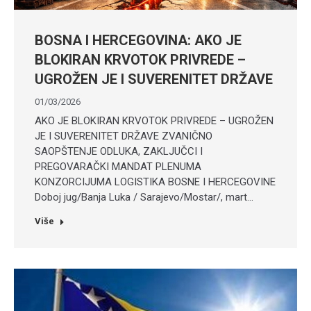
BOSNA I HERCEGOVINA: AKO JE
BLOKIRAN KRVOTOK PRIVREDE –
UGROŽEN JE I SUVERENITET DRŽAVE
01/03/2026
AKO JE BLOKIRAN KRVOTOK PRIVREDE – UGROŽEN
JE I SUVERENITET DRŽAVE ZVANIČNO
SAOPŠTENJE ODLUKA, ZAKLJUČCI I
PREGOVARAČKI MANDAT PLENUMA
KONZORCIJUMA LOGISTIKA BOSNE I HERCEGOVINE
Doboj jug/Banja Luka / Sarajevo/Mostar/, mart…
Više