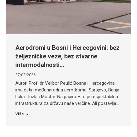
Aerodromi u Bosni i Hercegovini: bez
željezničke veze, bez stvarne
intermodalnosti…
27/02/2026
Autor: Prof. dr Velibor Peulić Bosna i Hercegovina
ima četiri međunarodna aerodroma: Sarajevo, Banja
Luka, Tuzla i Mostar. Na papiru – to je respektabilna
infrastruktura za državu naše veličine. Ali postavlja…
Više