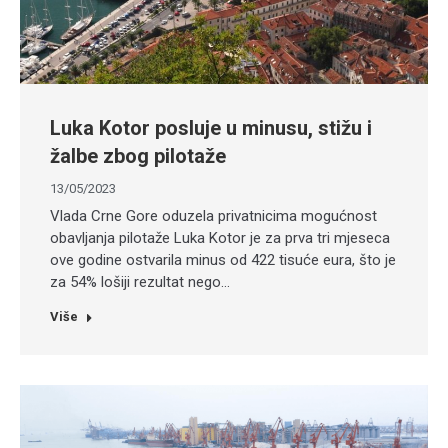
Luka Kotor posluje u minusu, stižu i
žalbe zbog pilotaže
13/05/2023
Vlada Crne Gore oduzela privatnicima mogućnost
obavljanja pilotaže Luka Kotor je za prva tri mjeseca
ove godine ostvarila minus od 422 tisuće eura, što je
za 54% lošiji rezultat nego…
Više