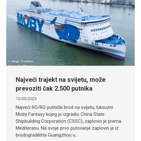
Najveći trajekt na svijetu, može
prevoziti čak 2.500 putnika
13/05/2023
Najveći RO/RO putnički brod na svijetu, luksuzni
Moby Fantasy kojeg je izgradio China State
Shipbuilding Corporation (CSSC), zaplovio je prema
Mediteranu. Na svoje prvo putovanje zaplovio je iz
brodogradilišta Guangzhou u…