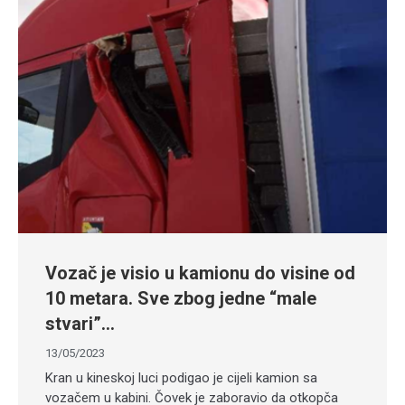
Vozač je visio u kamionu do visine od
10 metara. Sve zbog jedne “male
stvari”…
13/05/2023
Kran u kineskoj luci podigao je cijeli kamion sa
vozačem u kabini. Čovek je zaboravio da otkopča