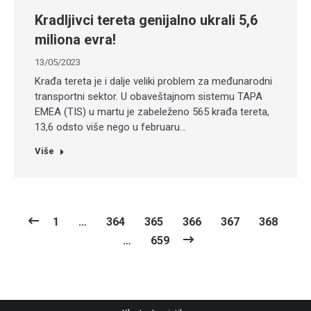
Kradljivci tereta genijalno ukrali 5,6
miliona evra!
13/05/2023
Krađa tereta je i dalje veliki problem za međunarodni
transportni sektor. U obaveštajnom sistemu TAPA
EMEA (TIS) u martu je zabeleženo 565 krađa tereta,
13,6 odsto više nego u februaru…
Više
1
…
364
365
366
367
368
…
659