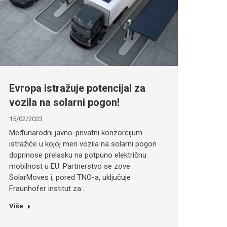
Evropa istražuje potencijal za
vozila na solarni pogon!
15/02/2023
Međunarodni javno-privatni konzorcijum
istražiće u kojoj meri vozila na solarni pogon
doprinose prelasku na potpuno električnu
mobilnost u EU. Partnerstvo se zove
SolarMoves i, pored TNO-a, uključuje
Fraunhofer institut za…
Više