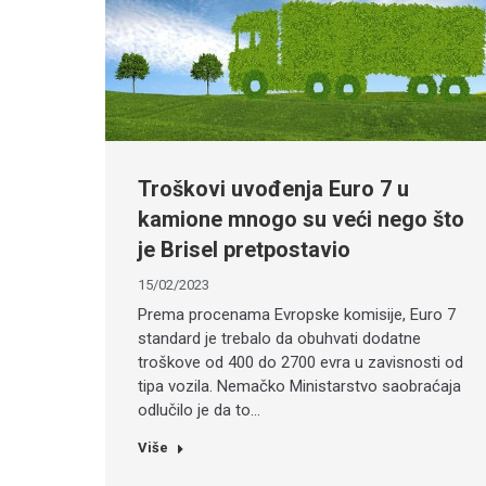
Troškovi uvođenja Euro 7 u
kamione mnogo su veći nego što
je Brisel pretpostavio
15/02/2023
Prema procenama Evropske komisije, Euro 7
standard je trebalo da obuhvati dodatne
troškove od 400 do 2700 evra u zavisnosti od
tipa vozila. Nemačko Ministarstvo saobraćaja
odlučilo je da to…
Više