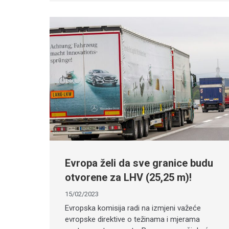
Evropa želi da sve granice budu
otvorene za LHV (25,25 m)!
15/02/2023
Evropska komisija radi na izmjeni važeće
evropske direktive o težinama i mjerama