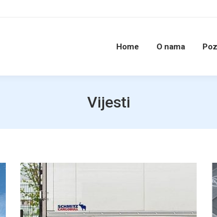
Home
O nama
Poz
Vijesti