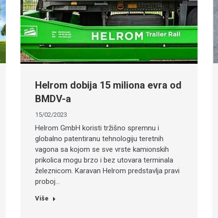
Helrom dobija 15 miliona evra od
BMDV-a
15/02/2023
Helrom GmbH koristi tržišno spremnu i
globalno patentiranu tehnologiju teretnih
vagona sa kojom se sve vrste kamionskih
prikolica mogu brzo i bez utovara terminala
železnicom. Karavan Helrom predstavlja pravi
proboj…
Više