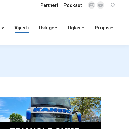
Partneri
Podkast
Search:
Mail
YouTube
page
page
opens
opens
iv
Vijesti
Usluge
Oglasi
Propisi
in
in
new
new
window
window