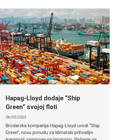
Hapag-Lloyd dodaje “Ship
Green” svojoj floti
06/05/2023
Brodarska kompanija Hapag-Lloyd uvodi “Ship
Green”, novu ponudu za klimatski prihvatljiv
transport zasnovan na biogorivu. Rešenje se