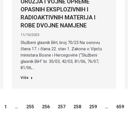
ORUŽJA I VOJNE OPREME
OPASNIH EKSPLOZIVNIH I
RADIOAKTIVNIH MATERIJA I
ROBE DVOJNE NAMJENE
11/10/2023
Službeni glasnik BiH, broj 70/23 Na osnovu
člana 17. i člana 22. stav 1. Zakona o Vijeću
ministara Bosne i Hercegovine (“Službeni
glasnik BiH” br. 30/03, 42/03, 81/06, 76/07,
81/06,…
Više
1
…
255
256
257
258
259
…
659