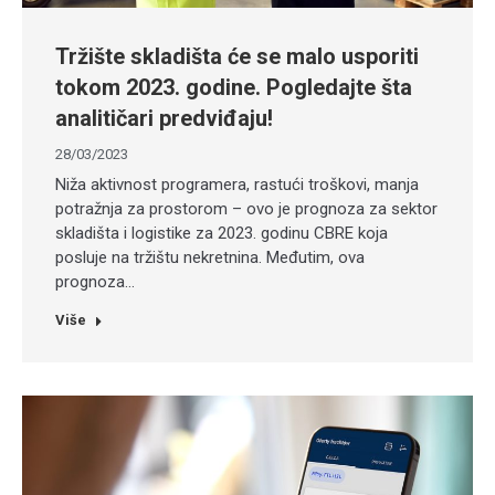
Tržište skladišta će se malo usporiti
tokom 2023. godine. Pogledajte šta
analitičari predviđaju!
28/03/2023
Niža aktivnost programera, rastući troškovi, manja
potražnja za prostorom – ovo je prognoza za sektor
skladišta i logistike za 2023. godinu CBRE koja
posluje na tržištu nekretnina. Međutim, ova
prognoza…
Više