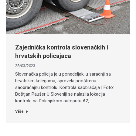
Zajednička kontrola slovenačkih i
hrvatskih policajaca
28/03/2023
Slovenačka policija je u ponedeljak, u saradnji sa
hrvatskim kolegama, sprovela pooštrenu
saobraćajnu kontrolu. Kontrola saobraćaja | Foto:
Boštjan Paušer U Sloveniji se nalazila lokacija
kontrole na Dolenjskom autoputu A2,…
Više