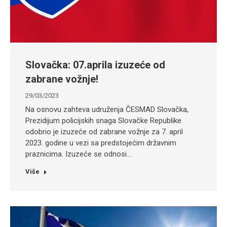
Slovačka: 07.aprila izuzeće od
zabrane vožnje!
29/03/2023
Na osnovu zahteva udruženja ČESMAD Slovačka,
Prezidijum policijskih snaga Slovačke Republike
odobrio je izuzeće od zabrane vožnje za 7. april
2023. godine u vezi sa predstojećim državnim
praznicima. Izuzeće se odnosi…
Više