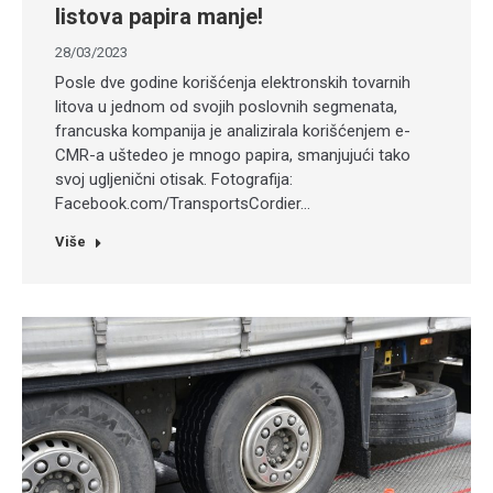
listova papira manje!
28/03/2023
Posle dve godine korišćenja elektronskih tovarnih
litova u jednom od svojih poslovnih segmenata,
francuska kompanija je analizirala korišćenjem e-
CMR-a uštedeo je mnogo papira, smanjujući tako
svoj ugljenični otisak. Fotografija:
Facebook.com/TransportsCordier…
Više