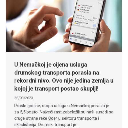
U Nemačkoj je cijena usluga
drumskog transporta porasla na
rekordni nivo. Ovo nije jedina zemlja u
kojoj je transport postao skuplji!
28/03/2023
Prošle godine, stopa usluga u Nemačkoj porasla je
za 5,5 posto. Najveći rast zabeležili su naši susedi sa
druge strane reke Oder u sektoru transporta i
skladištenja. Drumski transport je…