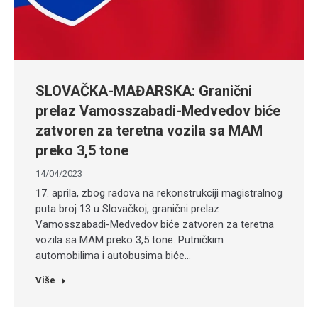
SLOVAČKA-MAĐARSKA: Granični
prelaz Vamosszabadi-Medvedov biće
zatvoren za teretna vozila sa MAM
preko 3,5 tone
14/04/2023
17. aprila, zbog radova na rekonstrukciji magistralnog
puta broj 13 u Slovačkoj, granični prelaz
Vamosszabadi-Medvedov biće zatvoren za teretna
vozila sa MAM preko 3,5 tone. Putničkim
automobilima i autobusima biće…
Više