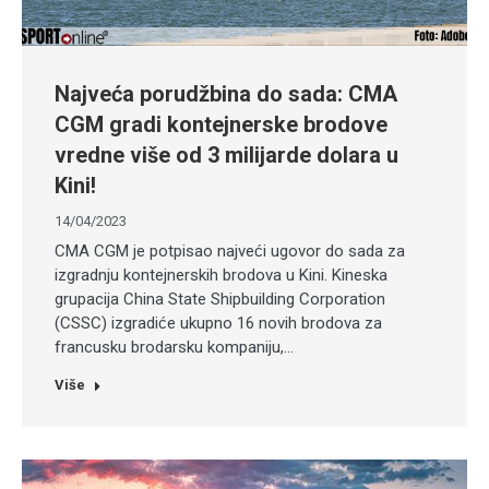
Najveća porudžbina do sada: CMA
CGM gradi kontejnerske brodove
vredne više od 3 milijarde dolara u
Kini!
14/04/2023
CMA CGM je potpisao najveći ugovor do sada za
izgradnju kontejnerskih brodova u Kini. Kineska
grupacija China State Shipbuilding Corporation
(CSSC) izgradiće ukupno 16 novih brodova za
francusku brodarsku kompaniju,…
Više