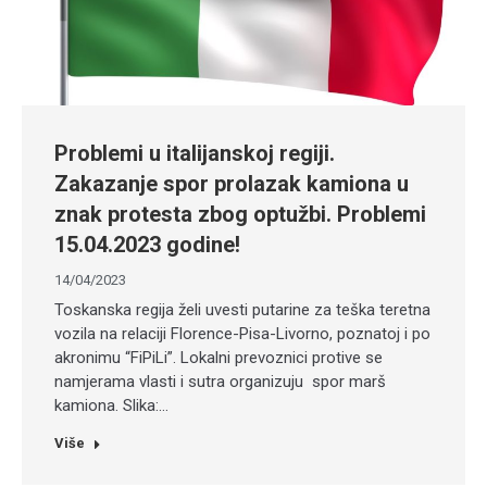
Problemi u italijanskoj regiji.
Zakazanje spor prolazak kamiona u
znak protesta zbog optužbi. Problemi
15.04.2023 godine!
14/04/2023
Toskanska regija želi uvesti putarine za teška teretna
vozila na relaciji Florence-Pisa-Livorno, poznatoj i po
akronimu “FiPiLi”. Lokalni prevoznici protive se
namjerama vlasti i sutra organizuju spor marš
kamiona. Slika:…
Više