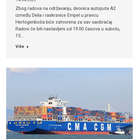
Zbog radova na održavanju, deonica autoputa A2
između Deila i raskrsnice Empel u pravcu
Hertogenboša biće zatvorena za sav saobraćaj.
Radovi će biti nastavljeni od 19.00 časova u subotu,
15.…
Više