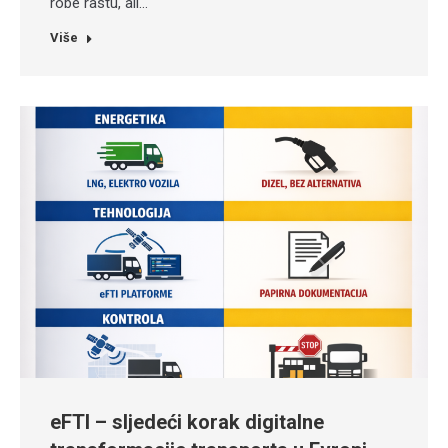
robe rastu, ali…
Više
eFTI – sljedeći korak digitalne