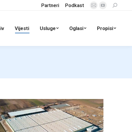
Partneri
Podkast
Search:
Mail
YouTube
page
page
opens
opens
iv
Vijesti
Usluge
Oglasi
Propisi
in
in
new
new
window
window