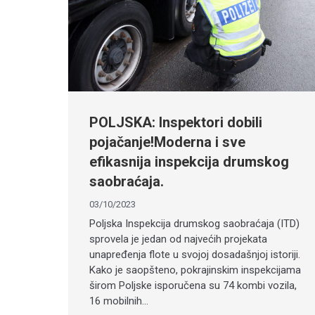
POLJSKA: Inspektori dobili
pojačanje!Moderna i sve
efikasnija inspekcija drumskog
saobraćaja.
03/10/2023
Poljska Inspekcija drumskog saobraćaja (ITD)
sprovela je jedan od najvećih projekata
unapređenja flote u svojoj dosadašnjoj istoriji.
Kako je saopšteno, pokrajinskim inspekcijama
širom Poljske isporučena su 74 kombi vozila,
16 mobilnih…