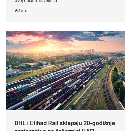
ovoj oblasti, navele su…
Više
DHL i Etihad Rail sklapaju 20-godišnje