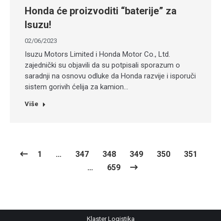
Honda će proizvoditi “baterije” za
Isuzu!
02/06/2023
Isuzu Motors Limited i Honda Motor Co., Ltd.
zajednički su objavili da su potpisali sporazum o
saradnji na osnovu odluke da Honda razvije i isporuči
sistem gorivih ćelija za kamion…
Više
1
…
347
348
349
350
351
…
659
Klaster Logistika