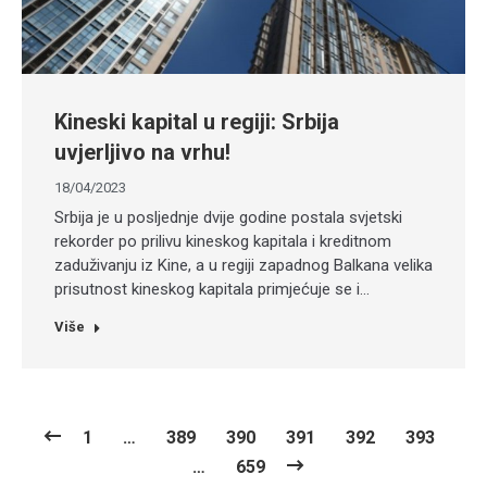
Kineski kapital u regiji: Srbija
uvjerljivo na vrhu!
18/04/2023
Srbija je u posljednje dvije godine postala svjetski
rekorder po prilivu kineskog kapitala i kreditnom
zaduživanju iz Kine, a u regiji zapadnog Balkana velika
prisutnost kineskog kapitala primjećuje se i…
Više
1
…
389
390
391
392
393
…
659