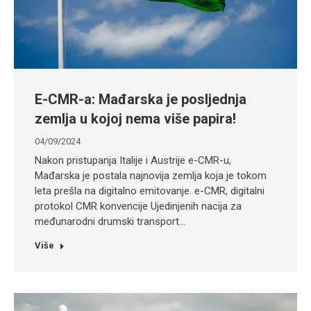
E-CMR-a: Mađarska je posljednja
zemlja u kojoj nema više papira!
04/09/2024
Nakon pristupanja Italije i Austrije e-CMR-u,
Mađarska je postala najnovija zemlja koja je tokom
leta prešla na digitalno emitovanje. e-CMR, digitalni
protokol CMR konvencije Ujedinjenih nacija za
međunarodni drumski transport…
Više