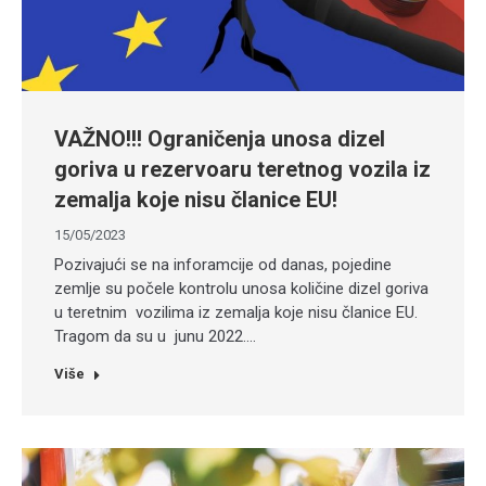
VAŽNO!!! Ograničenja unosa dizel
goriva u rezervoaru teretnog vozila iz
zemalja koje nisu članice EU!
15/05/2023
Pozivajući se na inforamcije od danas, pojedine
zemlje su počele kontrolu unosa količine dizel goriva
u teretnim vozilima iz zemalja koje nisu članice EU.
Tragom da su u junu 2022.…
Više