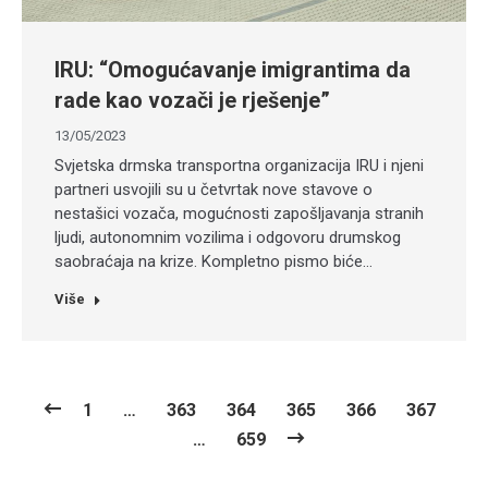
IRU: “Omogućavanje imigrantima da
rade kao vozači je rješenje”
13/05/2023
Svjetska drmska transportna organizacija IRU i njeni
partneri usvojili su u četvrtak nove stavove o
nestašici vozača, mogućnosti zapošljavanja stranih
ljudi, autonomnim vozilima i odgovoru drumskog
saobraćaja na krize. Kompletno pismo biće…
Više
1
…
363
364
365
366
367
…
659