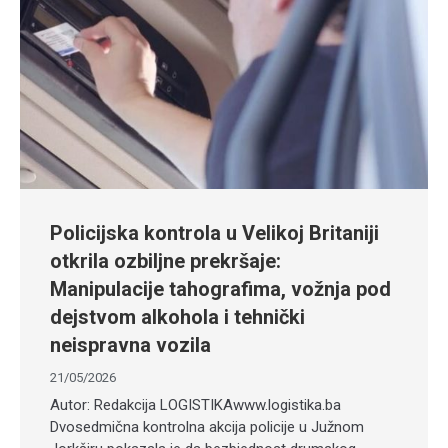
Policijska kontrola u Velikoj Britaniji
otkrila ozbiljne prekršaje:
Manipulacije tahografima, vožnja pod
dejstvom alkohola i tehnički
neispravna vozila
21/05/2026
Autor: Redakcija LOGISTIKAwww.logistika.ba
Dvosedmična kontrolna akcija policije u Južnom