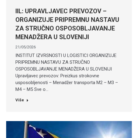
IIL: UPRAVLJAVEC PREVOZOV –
ORGANIZUJE PRIPREMNU NASTAVU
ZA STRUČNO OSPOSOBLJAVANJE
MENADŽERA U SLOVENIJI
21/05/2026
INSTITUT IZVRSNOSTI U LOGISTICI ORGANIZUJE
PRIPREMNU NASTAVU ZA STRUČNO
OSPOSOBLJAVANJE MENADŽERA U SLOVENIJI
Upravljavec prevozov: Preizkus strokovne
usposobljenosti – Menadžer transporta M2 – M3 –
M4 – M5 Sve o…
Više