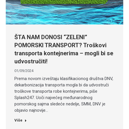
ŠTA NAM DONOSI “ZELENI”
POMORSKI TRANSPORT? Troškovi
transporta kontejnerima – mogli bi se
udvostručiti!
01/09/2024
Prema novom izveštaju klasifikacionog društva DNV,
dekarbonizacija transporta mogla bi da udvostruči
troškove transporta robe kontejnerima, piše
Splash247. Uoči najvećeg međunarodnog
pomorskog sajma sledeće nedelje, SMM, DNV je
objavio najnovije…
Više