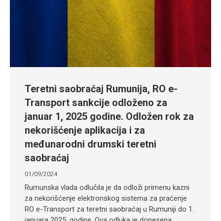
Teretni saobraćaj Rumunija, RO e-
Transport sankcije odloženo za
januar 1, 2025 godine. Odložen rok za
nekorišćenje aplikacija i za
međunarodni drumski teretni
saobraćaj
01/09/2024
Rumunska vlada odlučila je da odloži primenu kazni
za nekorišćenje elektronskog sistema za praćenje
RO e-Transport za teretni saobraćaj u Rumuniji do 1.
januara 2025. godine. Ova odluka je donesena…