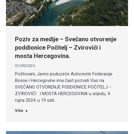
Poziv za medije – Svečano otvorenje
poddionice Počitelj – Zvirovići i
mosta Hercegovina.
01/09/2024
Poštovani, Javno poduzeće Autoceste Federacije
Bosne i Hercegovine ima čast pozvati Vas na
SVEČANO OTVORENJE PODDIONICE POČITELJ –
ZVIROVIĆI I MOSTA HERCEGOVINA u srijedu, 4.
rujna 2024. u 19 sati…
Više