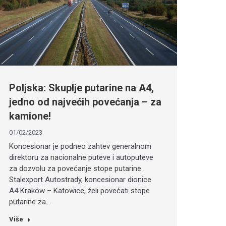
Poljska: Skuplje putarine na A4,
jedno od najvećih povećanja – za
kamione!
01/02/2023
Koncesionar je podneo zahtev generalnom
direktoru za nacionalne puteve i autoputeve
za dozvolu za povećanje stope putarine.
Stalexport Autostrady, koncesionar dionice
A4 Kraków – Katowice, želi povećati stope
putarine za…
Više