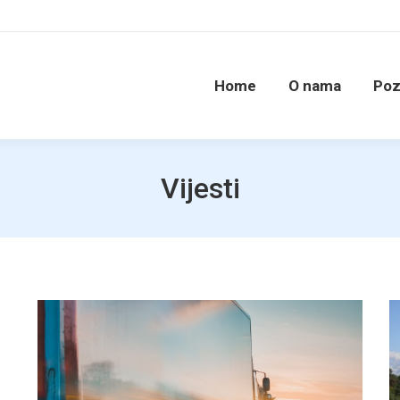
Home
O nama
Poz
Vijesti