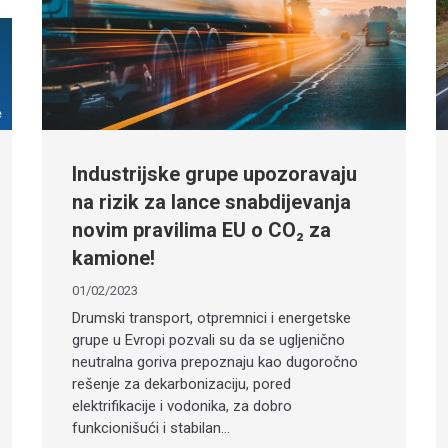
Industrijske grupe upozoravaju
na rizik za lance snabdijevanja
novim pravilima EU o CO₂ za
kamione!
01/02/2023
Drumski transport, otpremnici i energetske
grupe u Evropi pozvali su da se ugljenično
neutralna goriva prepoznaju kao dugoročno
rešenje za dekarbonizaciju, pored
elektrifikacije i vodonika, za dobro
funkcionišući i stabilan…