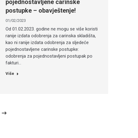
pojednostavljene carinske
postupke – obavještenje!
01/02/2023
Od 01.02.2023. godine ne mogu se više koristi
ranije izdata odobrenja za carinska skladišta,
kao ni ranije izdata odobrenja za sljedeće
pojednostavljene carinske postupke:
odobrenja za pojednostavljeni postupak po
fakturi…
Više