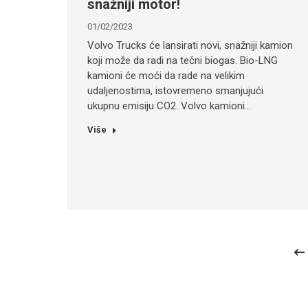
snažniji motor!
01/02/2023
Volvo Trucks će lansirati novi, snažniji kamion
koji može da radi na tečni biogas. Bio-LNG
kamioni će moći da rade na velikim
udaljenostima, istovremeno smanjujući
ukupnu emisiju CO2. Volvo kamioni…
Više