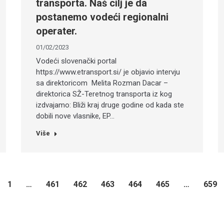
transporta. Naš cilj je da
postanemo vodeći regionalni
operater.
01/02/2023
Vodeći slovenački portal
https://www.etransport.si/ je objavio intervju
sa direktoricom Melita Rozman Dacar –
direktorica SŽ-Teretnog transporta iz kog
izdvajamo: Bliži kraj druge godine od kada ste
dobili nove vlasnike, EP…
Više
1
…
461
462
463
464
465
…
659