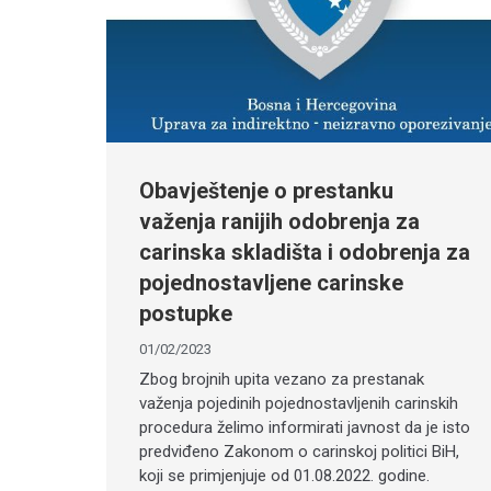
Obavještenje o prestanku
važenja ranijih odobrenja za
carinska skladišta i odobrenja za
pojednostavljene carinske
postupke
01/02/2023
Zbog brojnih upita vezano za prestanak
važenja pojedinih pojednostavljenih carinskih
procedura želimo informirati javnost da je isto
predviđeno Zakonom o carinskoj politici BiH,
koji se primjenjuje od 01.08.2022. godine.