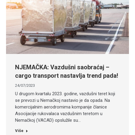
NJEMAČKA: Vazdušni saobraćaj –
cargo transport nastavlja trend pada!
24/07/2023
U drugom kvartalu 2023. godine, vazdušni teret koji
se prevozi u Nemačkoj nastavio je da opada. Na
komercijalnim aerodromima kompanije članice
Asocijacije rukovalaca vazdušnim teretom u
Nemačkoj (VACAD) opslužile su…
Više