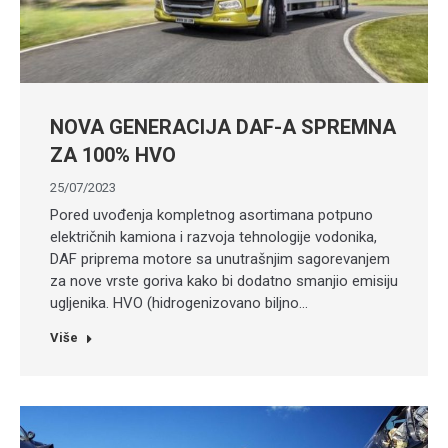
NOVA GENERACIJA DAF-A SPREMNA
ZA 100% HVO
25/07/2023
Pored uvođenja kompletnog asortimana potpuno
električnih kamiona i razvoja tehnologije vodonika,
DAF priprema motore sa unutrašnjim sagorevanjem
za nove vrste goriva kako bi dodatno smanjio emisiju
ugljenika. HVO (hidrogenizovano biljno…
Više