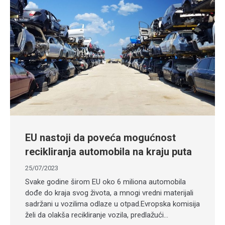
EU nastoji da poveća mogućnost
recikliranja automobila na kraju puta
25/07/2023
Svake godine širom EU oko 6 miliona automobila
dođe do kraja svog života, a mnogi vredni materijali
sadržani u vozilima odlaze u otpad.Evropska komisija
želi da olakša recikliranje vozila, predlažući…