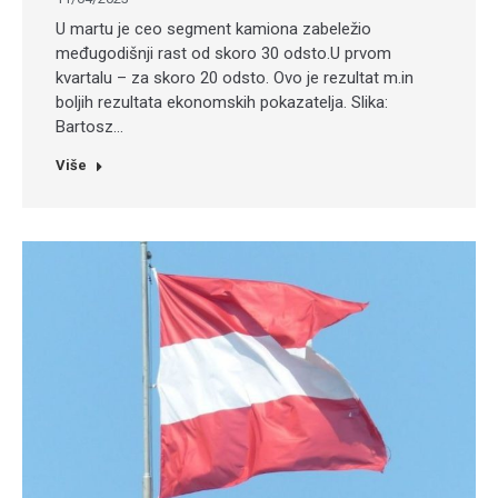
U martu je ceo segment kamiona zabeležio
međugodišnji rast od skoro 30 odsto.U prvom
kvartalu – za skoro 20 odsto. Ovo je rezultat m.in
boljih rezultata ekonomskih pokazatelja. Slika:
Bartosz…
Više