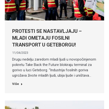
PROTESTI SE NASTAVLJAJU –
MLADI OMETAJU FOSILNI
TRANSPORT U GETEBORGU!
11/04/2023
Drugu nedelju zaredom mladi ljudi u novopočinjenom
pokretu Take Back the Future blokiraju terminal za
gorivo u luci Geteborg. “Industrija fosilnih goriva
ugrožava živote mladih ljudi, ubija ljude i uništava…
Više