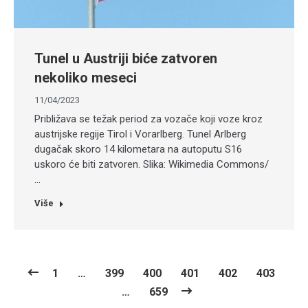
Tunel u Austriji biće zatvoren
nekoliko meseci
11/04/2023
Približava se težak period za vozače koji voze kroz
austrijske regije Tirol i Vorarlberg. Tunel Arlberg
dugačak skoro 14 kilometara na autoputu S16
uskoro će biti zatvoren. Slika: Wikimedia Commons/
…
Više
1
…
399
400
401
402
403
…
659