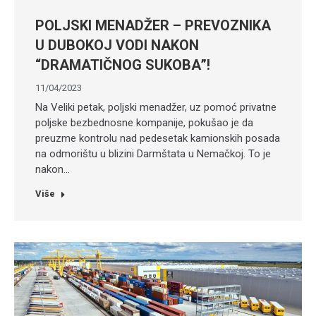
POLJSKI MENADŽER – PREVOZNIKA
U DUBOKOJ VODI NAKON
“DRAMATIČNOG SUKOBA”!
11/04/2023
Na Veliki petak, poljski menadžer, uz pomoć privatne
poljske bezbednosne kompanije, pokušao je da
preuzme kontrolu nad pedesetak kamionskih posada
na odmorištu u blizini Darmštata u Nemačkoj. To je
nakon…
Više