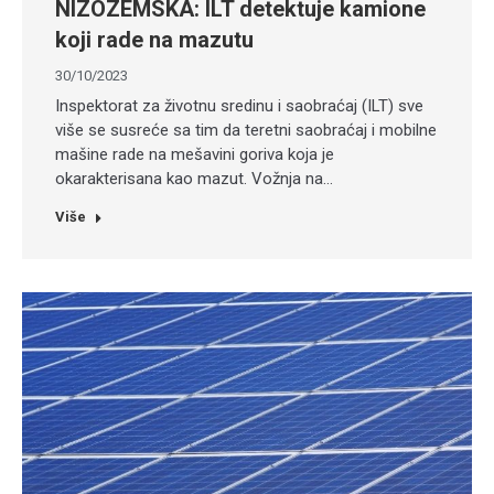
NIZOZEMSKA: ILT detektuje kamione
koji rade na mazutu
30/10/2023
Inspektorat za životnu sredinu i saobraćaj (ILT) sve
više se susreće sa tim da teretni saobraćaj i mobilne
mašine rade na mešavini goriva koja je
okarakterisana kao mazut. Vožnja na…
Više