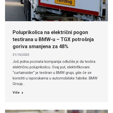
Poluprikolica na električni pogon
testirana u BMW-u – TGX potrošnja
goriva smanjena za 48%
31/10/2023
Još jedna poznata kompanija odlučila je da testira
električnu poluprikolicu. Ovaj put, elektrifikovani
“curtainsider” je testiran u BMW grupi, gde će se
koristiti u isporukama u automobilske fabrike. BMW
Group…
Više