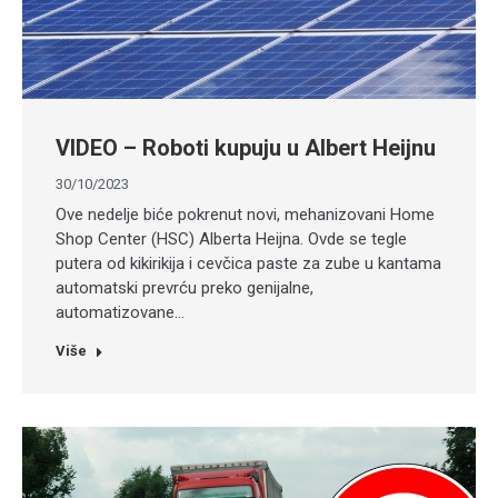
VIDEO – Roboti kupuju u Albert Heijnu
30/10/2023
Ove nedelje biće pokrenut novi, mehanizovani Home
Shop Center (HSC) Alberta Heijna. Ovde se tegle
putera od kikirikija i cevčica paste za zube u kantama
automatski prevrću preko genijalne,
automatizovane…
Više