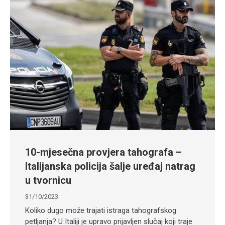
10-mjesečna provjera tahografa –
Italijanska policija šalje uređaj natrag
u tvornicu
31/10/2023
Koliko dugo može trajati istraga tahografskog
petljanja? U Italiji je upravo prijavljen slučaj koji traje