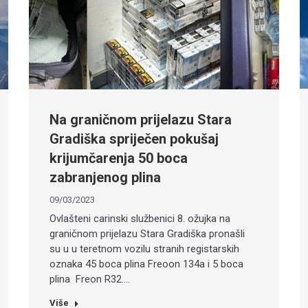
Na graničnom prijelazu Stara
Gradiška spriječen pokušaj
krijumčarenja 50 boca
zabranjenog plina
09/03/2023
Ovlašteni carinski službenici 8. ožujka na
graničnom prijelazu Stara Gradiška pronašli
su u u teretnom vozilu stranih registarskih
oznaka 45 boca plina Freoon 134a i 5 boca
plina Freon R32.…
Više