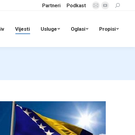
Partneri
Podkast
Search:
Mail
YouTube
page
page
opens
opens
iv
Vijesti
Usluge
Oglasi
Propisi
in
in
new
new
window
window