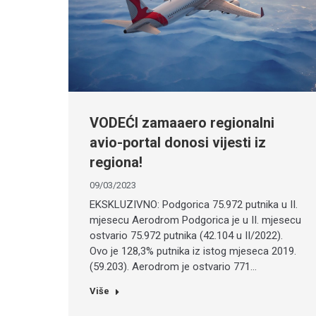
VODEĆI zamaaero regionalni
avio-portal donosi vijesti iz
regiona!
09/03/2023
EKSKLUZIVNO: Podgorica 75.972 putnika u II.
mjesecu Aerodrom Podgorica je u II. mjesecu
ostvario 75.972 putnika (42.104 u II/2022).
Ovo je 128,3% putnika iz istog mjeseca 2019.
(59.203). Aerodrom je ostvario 771…
Više