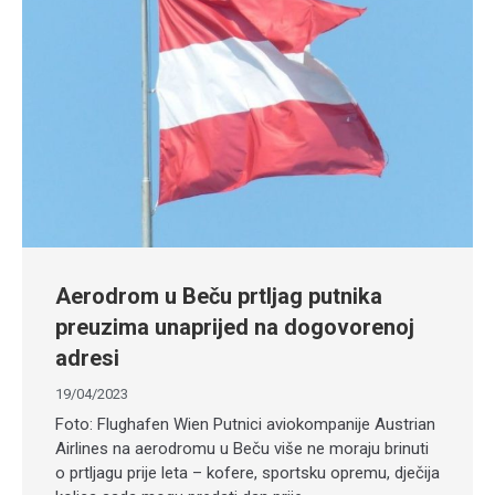
Aerodrom u Beču prtljag putnika
preuzima unaprijed na dogovorenoj
adresi
19/04/2023
Foto: Flughafen Wien Putnici aviokompanije Austrian
Airlines na aerodromu u Beču više ne moraju brinuti
o prtljagu prije leta – kofere, sportsku opremu, dječija