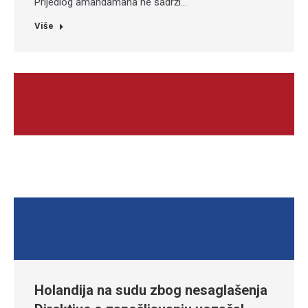
Prijedlog amandamana ne sadrži…
Više
Holandija na sudu zbog nesaglašenja