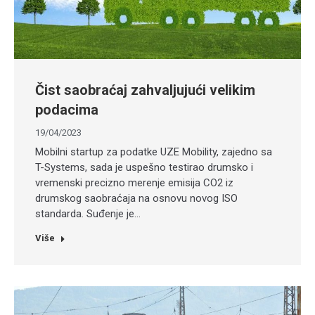
Čist saobraćaj zahvaljujući velikim
podacima
19/04/2023
Mobilni startup za podatke UZE Mobility, zajedno sa
T-Systems, sada je uspešno testirao drumsko i
vremenski precizno merenje emisija CO2 iz
drumskog saobraćaja na osnovu novog ISO
standarda. Suđenje je…
Više