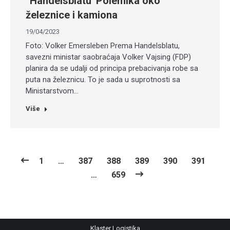
“Handelsblatu”Polemika oko
železnice i kamiona
19/04/2023
Foto: Volker Emersleben Prema Handelsblatu,
savezni ministar saobraćaja Volker Vajsing (FDP)
planira da se udalji od principa prebacivanja robe sa
puta na železnicu. To je sada u suprotnosti sa
Ministarstvom…
Više
1
…
387
388
389
390
391
…
659
Klaster Logistika